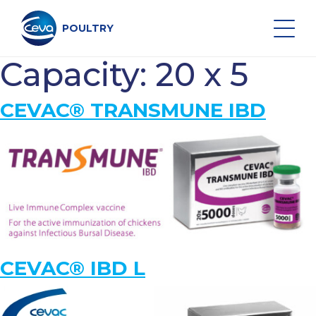
Lewati
ke
konten
POULTRY
Capacity:
20 x 5
Search on the site
CEVAC® TRANSMUNE IBD
VAKSIN UNGGAS
MONITORING KESEHATAN
LAYANAN VAKSINASI
CEVAC® IBD L
DATA DAN PERALATAN
DISEASE SURVEILLANCE