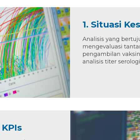
1. Situasi K
Analisis yang bertu
mengevaluasi tant
pengambilan vaksin 
analisis titer serolog
 KPIs