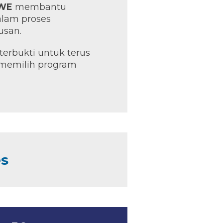
RWE
membantu
lam proses
usan.
 terbukti untuk terus
memilih program
es