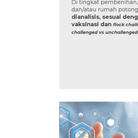
Di tingkat pembenihan,
dan/atau rumah poton
dianalisis, sesuai de
vaksinasi dan
flock chal
challenged vs unchallenged