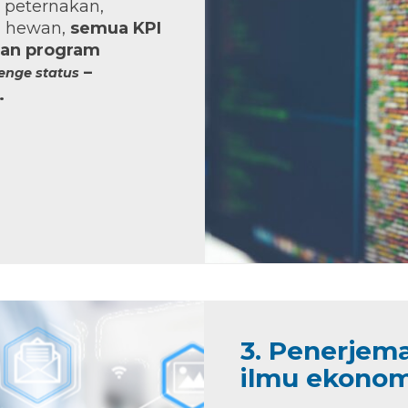
 peternakan,
g hewan,
semua KPI
ngan program
–
lenge status
.
3. Penerjem
ilmu ekonom