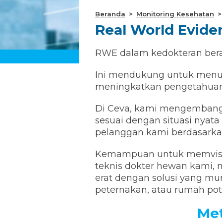
Beranda
Monitoring Kesehatan
Real World Evide
RWE dalam kedokteran berart
Ini mendukung untuk menunj
meningkatkan pengetahuan 
Di Ceva, kami mengembangk
sesuai dengan situasi nyat
pelanggan kami berdasarka
Kemampuan untuk memvisual
teknis dokter hewan kami, m
erat dengan solusi yang m
peternakan, atau rumah po
Met