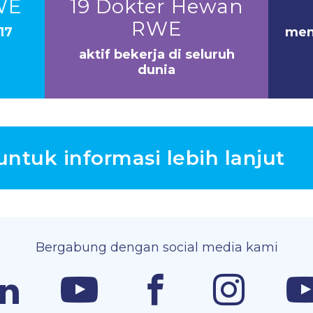
WE
19 Dokter Hewan
RWE
17
men
aktif bekerja di seluruh
dunia
ntuk informasi lebih lanjut
Bergabung dengan social media kami