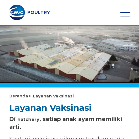
Lewati
ke
konten
POULTRY
Search on the site
VAKSIN UNGGAS
MONITORING KESEHATAN
Beranda
Layanan Vaksinasi
LAYANAN VAKSINASI
Layanan Vaksinasi
DATA DAN PERALATAN
Di
, setiap anak ayam memiliki
hatchery
arti.
DISEASE SURVEILLANCE