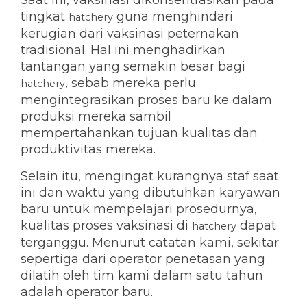
Saat ini, vaksinasi dikonsentrasikan pada
tingkat
guna menghindari
hatchery
KNOWLEDGE HUB
kerugian dari vaksinasi peternakan
tradisional. Hal ini menghadirkan
tantangan yang semakin besar bagi
Ceva Seluruh Dunia
, sebab mereka perlu
hatchery
mengintegrasikan proses baru ke dalam
produksi mereka sambil
mempertahankan tujuan kualitas dan
produktivitas mereka.
Selain itu, mengingat kurangnya staf saat
ini dan waktu yang dibutuhkan karyawan
baru untuk mempelajari prosedurnya,
kualitas proses vaksinasi di
dapat
hatchery
terganggu. Menurut catatan kami, sekitar
sepertiga dari operator penetasan yang
dilatih oleh tim kami dalam satu tahun
adalah operator baru.