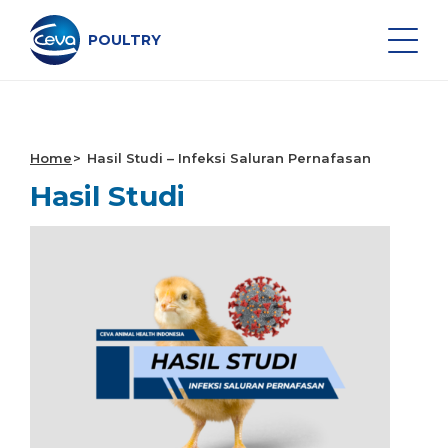
Lewati
ke
konten
POULTRY
Search on the site
Home
Hasil Studi – Infeksi Saluran Pernafasan
Hasil Studi
VAKSIN UNGGAS
MONITORING KESEHATAN
LAYANAN VAKSINASI
DATA DAN PERALATAN
DISEASE SURVEILLANCE